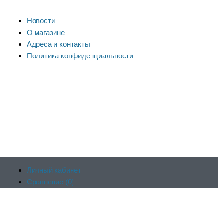
Новости
О магазине
Адреса и контакты
Политика конфиденциальности
Личный кабинет
Сравнение (
0
)
Продолжая пользоваться сайтом, вы соглашаетесь на
Отложенные (
0
)
обработку файлов cookie и других пользовательских данных в
Корзина (
0
)
соответствии с
политикой конфиденциальности сайта
, включая