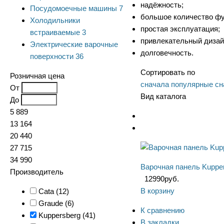
надёжность;
Посудомоечные машины
7
большое количество фу
Холодильники
простая эксплуатация;
встраиваемые
3
привлекательный дизай
Электрические варочные
долговечность.
поверхности
36
Сортировать по
Розничная цена
сначала популярные
сн
От
Вид каталога
До
5 889
13 164
20 440
27 715
34 990
Варочная панель Kuppe
Производитель
12990
руб.
В корзину
Cata (
12
)
Graude (
6
)
К сравнению
Kuppersberg (
41
)
В закладки