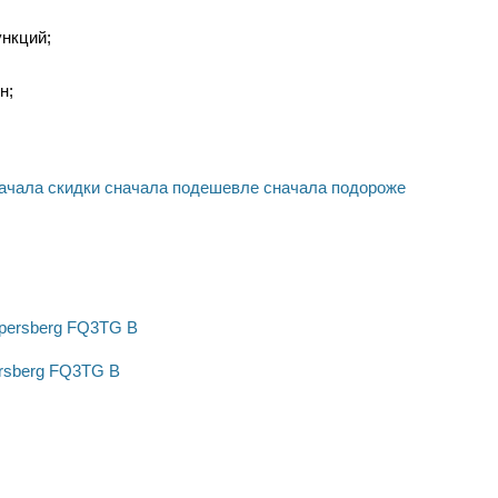
нкций;
н;
ачала скидки
сначала подешевле
сначала подороже
rsberg FQ3TG B