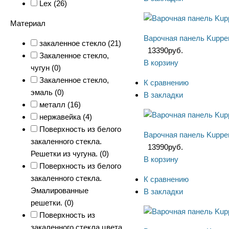
Lex (
26
)
Материал
Варочная панель Kuppe
закаленное стекло (
21
)
13390
руб.
Закаленное стекло,
В корзину
чугун (
0
)
Закаленное стекло,
К сравнению
эмаль (
0
)
В закладки
металл (
16
)
нержавейка (
4
)
Поверхность из белого
Варочная панель Kupp
закаленного стекла.
13990
руб.
Решетки из чугуна. (
0
)
В корзину
Поверхность из белого
закаленного стекла.
К сравнению
Эмалированные
В закладки
решетки. (
0
)
Поверхность из
закаленного стекла цвета