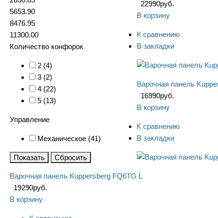
22990
руб.
5653.90
В корзину
8476.95
К сравнению
11300.00
В закладки
Количество конфорок
2 (
4
)
3 (
2
)
Варочная панель Kuppe
4 (
22
)
16990
руб.
5 (
13
)
В корзину
Управление
К сравнению
В закладки
Механическое (
41
)
Показать
Сбросить
Варочная панель Kuppersberg FQ6TG L
19290
руб.
В корзину