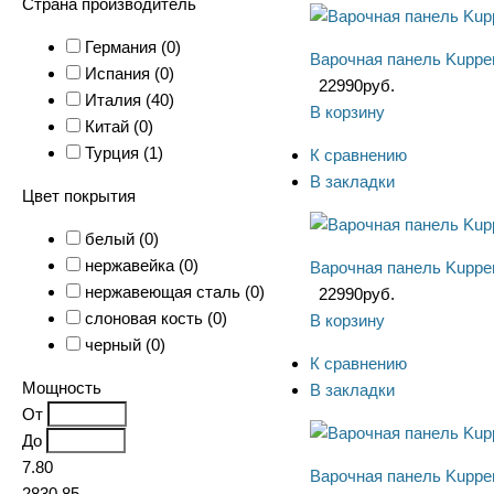
Страна производитель
Германия (
0
)
Варочная панель Kuppe
Испания (
0
)
22990
руб.
Италия (
40
)
В корзину
Китай (
0
)
Турция (
1
)
К сравнению
В закладки
Цвет покрытия
белый (
0
)
нержавейка (
0
)
Варочная панель Kuppe
нержавеющая сталь (
0
)
22990
руб.
слоновая кость (
0
)
В корзину
черный (
0
)
К сравнению
Мощность
В закладки
От
До
7.80
Варочная панель Kuppe
2830.85