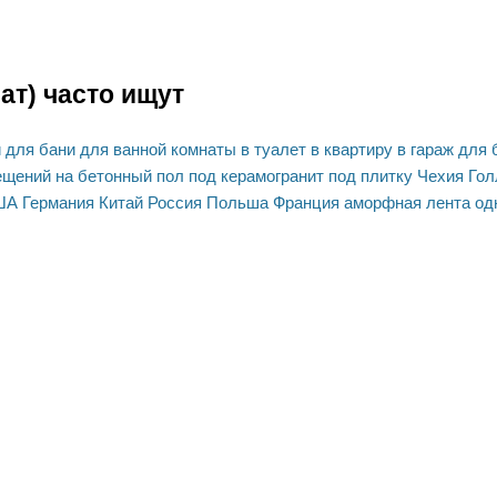
ат) часто ищут
й
для бани
для ванной комнаты
в туалет
в квартиру
в гараж
для 
ещений
на бетонный пол
под керамогранит
под плитку
Чехия
Гол
ША
Германия
Китай
Россия
Польша
Франция
аморфная лента
од