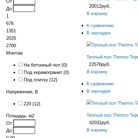
От
20012
руб.
До
В корзину
1
676
К сравнению
1351
В закладки
2025
2700
Монтаж
Теплый пол Thermo Тер
22576
руб.
На бетонный пол (
0
)
В корзину
Под керамогранит (
0
)
Под плитку (
12
)
К сравнению
В закладки
Напряжение, В
220 (
12
)
Теплый пол Thermo Тер
Площадь, м2
32031
руб.
От
В корзину
До
0.00