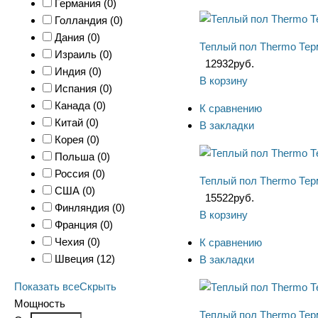
Германия (
0
)
Голландия (
0
)
Дания (
0
)
Теплый пол Thermo Тер
Израиль (
0
)
12932
руб.
Индия (
0
)
В корзину
Испания (
0
)
Канада (
0
)
К сравнению
Китай (
0
)
В закладки
Корея (
0
)
Польша (
0
)
Россия (
0
)
Теплый пол Thermo Тер
США (
0
)
15522
руб.
Финляндия (
0
)
В корзину
Франция (
0
)
Чехия (
0
)
К сравнению
Швеция (
12
)
В закладки
Показать все
Скрыть
Мощность
Теплый пол Thermo Тер