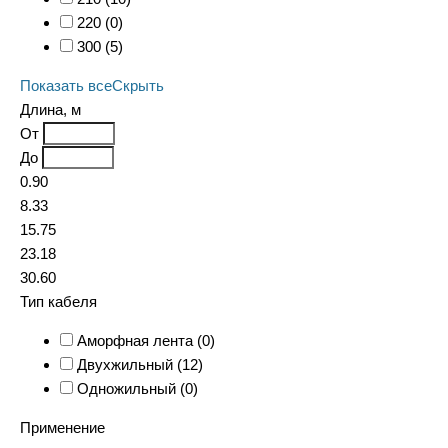
220 (
0
)
300 (
5
)
Показать все
Скрыть
Длина, м
От
До
0.90
8.33
15.75
23.18
30.60
Тип кабеля
Аморфная лента (
0
)
Двухжильный (
12
)
Одножильный (
0
)
Применение