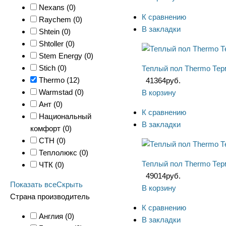
Nexans (
0
)
К сравнению
Raychem (
0
)
В закладки
Shtein (
0
)
Shtoller (
0
)
Stem Energy (
0
)
Stich (
0
)
Теплый пол Thermo Тер
Thermo (
12
)
41364
руб.
Warmstad (
0
)
В корзину
Ант (
0
)
К сравнению
Национальный
В закладки
комфорт (
0
)
СТН (
0
)
Теплолюкс (
0
)
Теплый пол Thermo Тер
ЧТК (
0
)
49014
руб.
Показать все
Скрыть
В корзину
Страна производитель
К сравнению
Англия (
0
)
В закладки