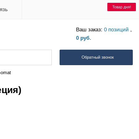
Товар дня!
Товар дня!
язь
Ваш заказ:
0 позиций
,
0 руб.
Обратный звонок
momat
еция)