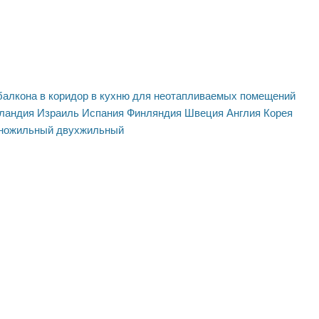
балкона
в коридор
в кухню
для неотапливаемых помещений
ландия
Израиль
Испания
Финляндия
Швеция
Англия
Корея
ножильный
двухжильный