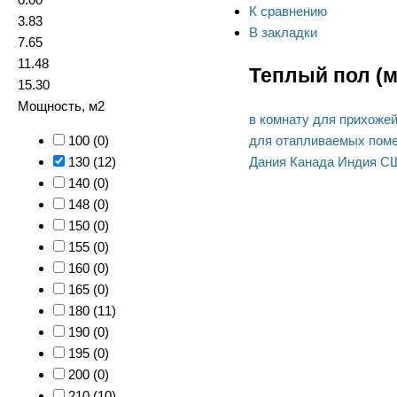
К сравнению
3.83
В закладки
7.65
11.48
Теплый пол (м
15.30
Мощность, м2
в комнату
для прихоже
для отапливаемых пом
100 (
0
)
Дания
Канада
Индия
С
130 (
12
)
140 (
0
)
148 (
0
)
150 (
0
)
155 (
0
)
160 (
0
)
165 (
0
)
180 (
11
)
190 (
0
)
195 (
0
)
200 (
0
)
210 (
10
)