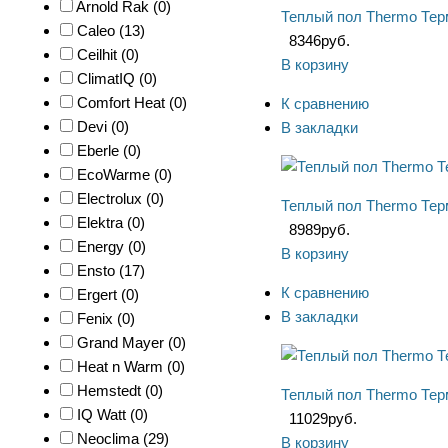
Arnold Rak (
0
)
Теплый пол Thermo Терм
Caleo (
13
)
8346
руб.
Ceilhit (
0
)
В корзину
ClimatIQ (
0
)
Comfort Heat (
0
)
К сравнению
Devi (
0
)
В закладки
Eberle (
0
)
EcoWarme (
0
)
Electrolux (
0
)
Теплый пол Thermo Тер
Elektra (
0
)
8989
руб.
Energy (
0
)
В корзину
Ensto (
17
)
К сравнению
Ergert (
0
)
В закладки
Fenix (
0
)
Grand Mayer (
0
)
Heat n Warm (
0
)
Hemstedt (
0
)
Теплый пол Thermo Терм
IQ Watt (
0
)
11029
руб.
Neoclima (
29
)
В корзину