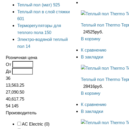
Теплый пол (мат)
925
Теплый пол в слой стяжки
601
Теплый пол Thermo Тер
Терморегуляторы для
24525
руб.
теплого пола
150
В корзину
Электро-водяной теплый
пол
14
К сравнению
В закладки
Розничная цена
От
До
36
Теплый пол Thermo Тер
13,563.25
28416
руб.
27,090.50
В корзину
40,617.75
К сравнению
54 145
В закладки
Производитель
AC Electric (
0
)