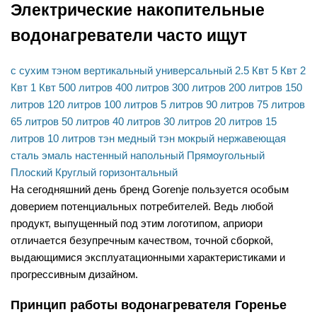
Электрические накопительные
водонагреватели часто ищут
с сухим тэном
вертикальный
универсальный
2.5 Квт
5 Квт
2
Квт
1 Квт
500 литров
400 литров
300 литров
200 литров
150
литров
120 литров
100 литров
5 литров
90 литров
75 литров
65 литров
50 литров
40 литров
30 литров
20 литров
15
литров
10 литров
тэн медный
тэн мокрый
нержавеющая
сталь
эмаль
настенный
напольный
Прямоугольный
Плоский
Круглый
горизонтальный
На сегодняшний день бренд Gorenje пользуется особым
доверием потенциальных потребителей. Ведь любой
продукт, выпущенный под этим логотипом, априори
отличается безупречным качеством, точной сборкой,
выдающимися эксплуатационными характеристиками и
прогрессивным дизайном.
Принцип работы водонагревателя Горенье