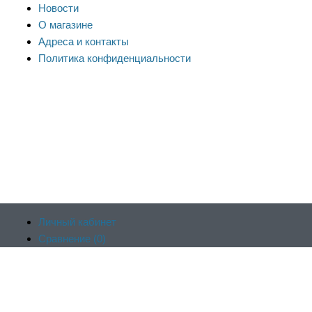
Новости
О магазине
Адреса и контакты
Политика конфиденциальности
Личный кабинет
Сравнение (
0
)
Продолжая пользоваться сайтом, вы соглашаетесь на
Отложенные (
0
)
обработку файлов cookie и других пользовательских данных в
Корзина (
0
)
соответствии с
политикой конфиденциальности сайта
, включая
Оформить заказ
работу веб-аналитики Яндекс.Метрика. Заблокировать