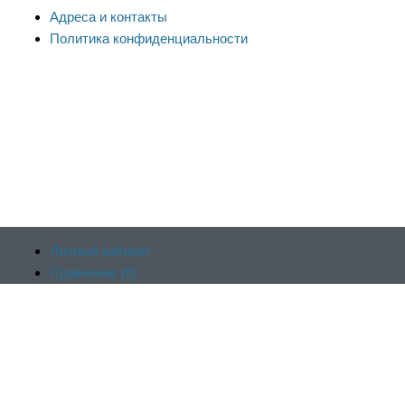
Адреса и контакты
Политика конфиденциальности
Личный кабинет
Сравнение (
0
)
Продолжая пользоваться сайтом, вы соглашаетесь на
Отложенные (
0
)
обработку файлов cookie и других пользовательских данных в
Корзина (
0
)
соответствии с
политикой конфиденциальности сайта
, включая
Оформить заказ
работу веб-аналитики Яндекс.Метрика. Заблокировать
использование cookie сайтом можно в настройках браузера.
Принять