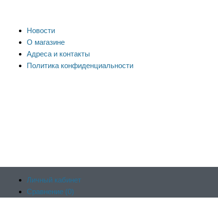
Новости
О магазине
Адреса и контакты
Политика конфиденциальности
Личный кабинет
Сравнение (
0
)
Продолжая пользоваться сайтом, вы соглашаетесь на
Отложенные (
0
)
обработку файлов cookie и других пользовательских данных в
Корзина (
0
)