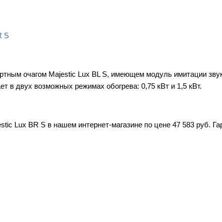
артным очагом Majestic Lux BL S, имеющем модуль имитации зв
т в двух возможных режимах обогрева: 0,75 кВт и 1,5 кВт.
tic Lux BR S в нашем интернет-магазине по цене 47 583 руб. Га