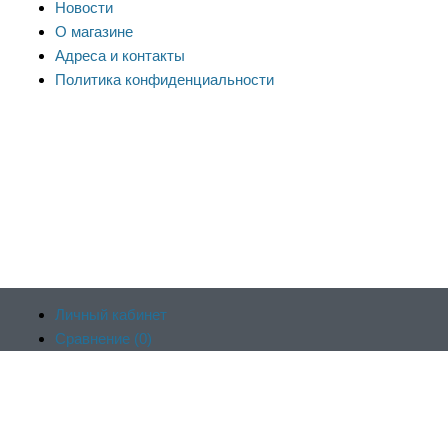
Новости
О магазине
Адреса и контакты
Политика конфиденциальности
Личный кабинет
Сравнение (
0
)
Продолжая пользоваться сайтом, вы соглашаетесь на
Отложенные (
0
)
обработку файлов cookie и других пользовательских данных в
Корзина (
0
)
соответствии с
политикой конфиденциальности сайта
, включая
Оформить заказ
работу веб-аналитики Яндекс.Метрика. Заблокировать