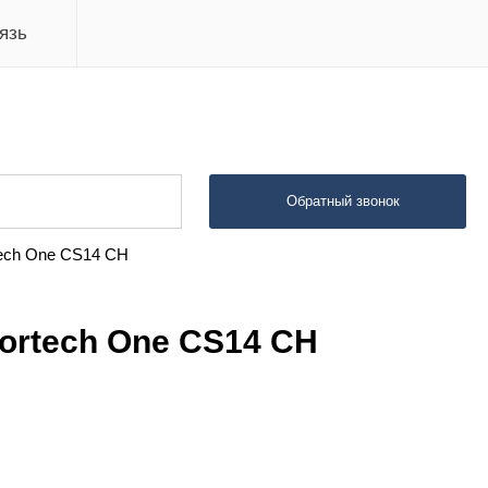
язь
Обратный звонок
tech One CS14 CH
ortech One CS14 CH