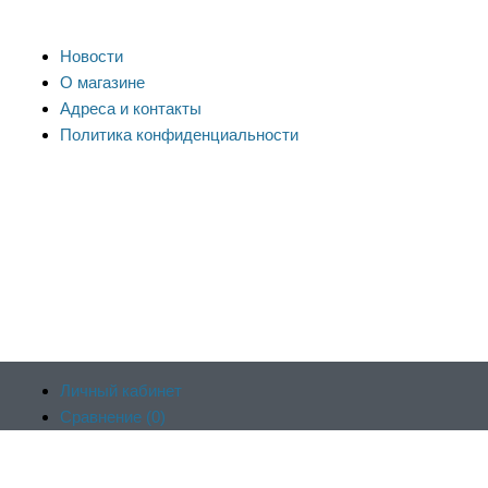
Новости
О магазине
Адреса и контакты
Политика конфиденциальности
Личный кабинет
Сравнение (
0
)
Продолжая пользоваться сайтом, вы соглашаетесь на
Отложенные (
0
)
обработку файлов cookie и других пользовательских данных в
Корзина (
0
)