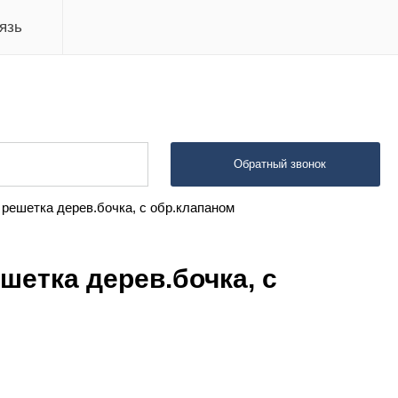
язь
Обратный звонок
решетка дерев.бочка, с обр.клапаном
етка дерев.бочка, с