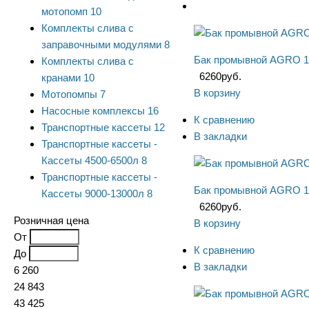
мотопомп
10
Комплекты слива с
заправочными модулями
8
Бак промывной AGRO 1
Комплекты слива с
6260
руб.
кранами
10
В корзину
Мотопомпы
7
Насосные комплексы
16
К сравнению
Транспортные кассеты
12
В закладки
Транспортные кассеты -
Кассеты 4500-6500л
8
Транспортные кассеты -
Бак промывной AGRO 1
Кассеты 9000-13000л
8
6260
руб.
Розничная цена
В корзину
От
К сравнению
До
В закладки
6 260
24 843
43 425