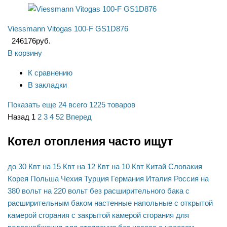
Viessmann Vitogas 100-F GS1D876
246176
руб.
В корзину
К сравнению
В закладки
Показать еще 24
всего 1225 товаров
Назад
1
2
3
4
52
Вперед
Котел отопления часто ищут
до 30 Квт
на 15 Квт
на 12 Квт
на 10 Квт
Китай
Словакия
Корея
Польша
Чехия
Турция
Германия
Италия
Россия
на
380 вольт
на 220 вольт
без расширительного бака
с
расширительным баком
настенные
напольные
с открытой
камерой сгорания
с закрытой камерой сгорания
для