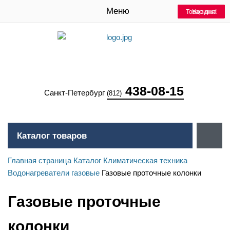
Меню
Товар дня!
Товар дня!
Товар дня!
Товар дня!
Товар дня!
Товар дня!
Товар дня!
Новинка
438-08-15
Санкт-Петербург
(812)
Каталог товаров
Главная страница
Каталог
Климатическая техника
Водонагреватели газовые
Газовые проточные колонки
Газовые проточные
колонки