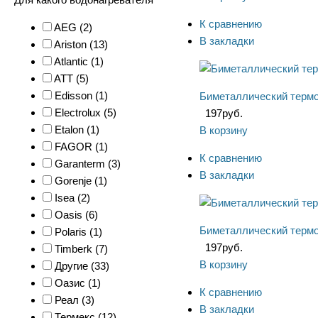
К сравнению
AEG (
2
)
В закладки
Ariston (
13
)
Atlantic (
1
)
ATT (
5
)
Edisson (
1
)
Биметаллический термо
Electrolux (
5
)
197
руб.
Etalon (
1
)
В корзину
FAGOR (
1
)
К сравнению
Garanterm (
3
)
В закладки
Gorenje (
1
)
Isea (
2
)
Oasis (
6
)
Биметаллический термо
Polaris (
1
)
197
руб.
Timberk (
7
)
В корзину
Другие (
33
)
Оазис (
1
)
К сравнению
Реал (
3
)
В закладки
Термекс (
12
)