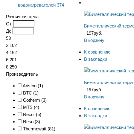
водонагревателей
374
Розничная цена
От
Биметаллический термо
До
197
руб.
53
В корзину
2 102
К сравнению
4 152
В закладки
6 201
8 250
Производитель
Биметаллический термо
Ariston (
1
)
197
руб.
BTC (
1
)
В корзину
Cotherm (
3
)
MTS (
4
)
К сравнению
Reco (
5
)
В закладки
Reso (
3
)
Thermowatt (
81
)