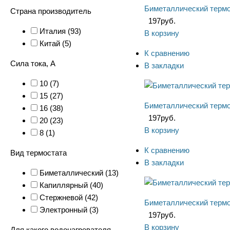
Биметаллический термо
Страна производитель
197
руб.
Италия (
93
)
В корзину
Китай (
5
)
К сравнению
Сила тока, А
В закладки
10 (
7
)
15 (
27
)
Биметаллический термо
16 (
38
)
197
руб.
20 (
23
)
В корзину
8 (
1
)
К сравнению
Вид термостата
В закладки
Биметаллический (
13
)
Капиллярный (
40
)
Стержневой (
42
)
Биметаллический термо
Электронный (
3
)
197
руб.
В корзину
Для какого водонагревателя