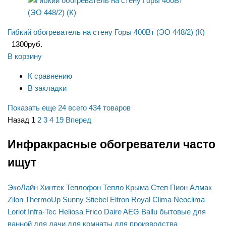
Гибкий обогреватель на стену Горы 400Вт (ЭО 448/2) (К)
1300
руб.
В корзину
К сравнению
В закладки
Показать еще 24
всего 434 товаров
Назад
1
2
3
4
19
Вперед
Инфракрасные обогреватели часто
ищут
ЭкоЛайн
Хинтек
Теплофон
Тепло Крыма
Степ
Пион
Алмак
Zilon
ThermoUp
Sunny
Stiebel Eltron
Royal Clima
Neoclima
Loriot
Infra-Tec
Heliosa
Frico
Daire
AEG
Ballu
бытовые
для
ванной
для дачи
для комнаты
для производства