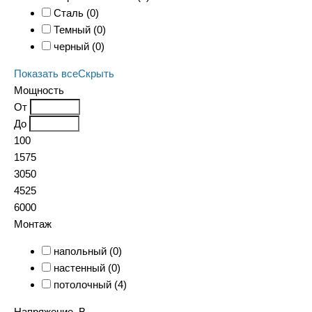
Сталь (
0
)
Темный (
0
)
черный (
0
)
Показать все
Скрыть
Мощность
От
До
100
1575
3050
4525
6000
Монтаж
напольный (
0
)
настенный (
0
)
потолочный (
4
)
Напряжение, В