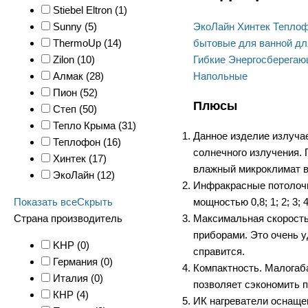
Stiebel Eltron (
1
)
ЭкоЛайн
Хинтек
Тепло
Sunny (
5
)
бытовые
для ванной
дл
ThermoUp (
14
)
Гибкие
Энергосберегаю
Zilon (
10
)
Напольные
Алмак (
28
)
Пион (
52
)
Плюсы
Степ (
50
)
Тепло Крыма (
31
)
Данное изделие излучае
Теплофон (
16
)
солнечного излучения. 
Хинтек (
17
)
влажный микроклимат в
ЭкоЛайн (
12
)
Инфракрасные потолочн
мощностью 0,8; 1; 2; 3
Показать все
Скрыть
Максимальная скорость
Страна производитель
приборами. Это очень у
KHP (
0
)
справится.
Германия (
0
)
Компактность. Малогаб
Италия (
0
)
позволяет сэкономить п
КНР (
4
)
ИК нагреватели оснаще