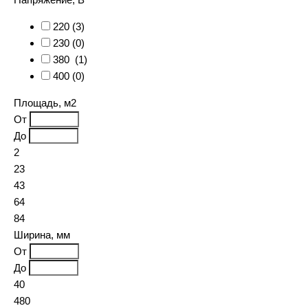
220 (
3
)
230 (
0
)
380 (
1
)
400 (
0
)
Площадь, м2
От
До
2
23
43
64
84
Ширина, мм
От
До
40
480