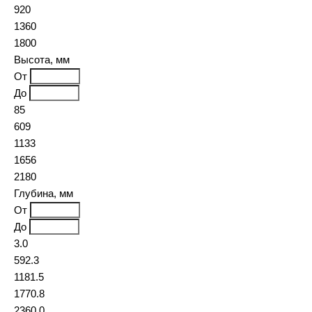
920
1360
1800
Высота, мм
От
До
85
609
1133
1656
2180
Глубина, мм
От
До
3.0
592.3
1181.5
1770.8
2360.0