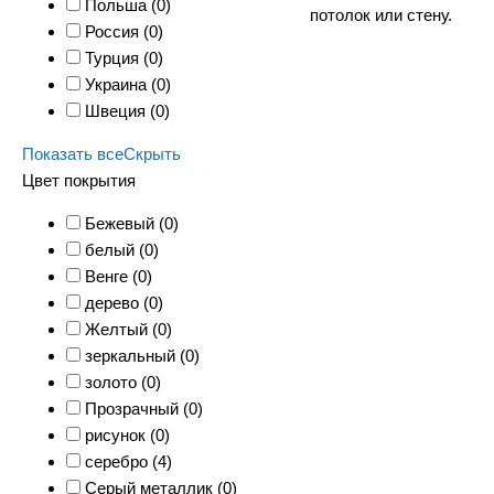
Польша (
0
)
потолок или стену.
Россия (
0
)
Турция (
0
)
Украина (
0
)
Швеция (
0
)
Показать все
Скрыть
Цвет покрытия
Бежевый (
0
)
белый (
0
)
Венге (
0
)
дерево (
0
)
Желтый (
0
)
зеркальный (
0
)
золото (
0
)
Прозрачный (
0
)
рисунок (
0
)
серебро (
4
)
Серый металлик (
0
)