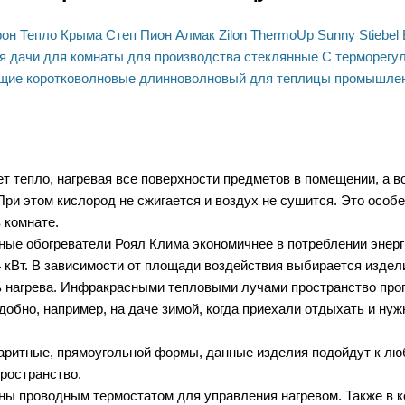
фон
Тепло Крыма
Степ
Пион
Алмак
Zilon
ThermoUp
Sunny
Stiebel 
я дачи
для комнаты
для производства
стеклянные
С терморегу
щие
коротковолновые
длинноволновый
для теплицы
промышле
т тепло, нагревая все поверхности предметов в помещении, а в
При этом кислород не сжигается и воздух не сушится. Это осо
 комнате.
ые обогреватели Роял Клима экономичнее в потреблении энерг
; 4 кВт. В зависимости от площади воздействия выбирается изд
 нагрева. Инфракрасными тепловыми лучами пространство прог
добно, например, на даче зимой, когда приехали отдыхать и нуж
аритные, прямоугольной формы, данные изделия подойдут к люб
ространство.
ны проводным термостатом для управления нагревом. Также в к