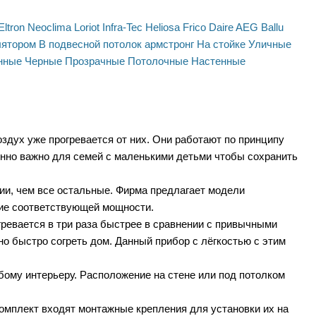
Eltron
Neoclima
Loriot
Infra-Tec
Heliosa
Frico
Daire
AEG
Ballu
лятором
В подвесной потолок армстронг
На стойке
Уличные
нные
Черные
Прозрачные
Потолочные
Настенные
оздух уже прогревается от них. Они работают по принципу
бенно важно для семей с маленькими детьми чтобы сохранить
ии, чем все остальные. Фирма предлагает модели
елие соответствующей мощности.
ревается в три раза быстрее в сравнении с привычными
но быстро согреть дом. Данный прибор с лёгкостью с этим
ому интерьеру. Расположение на стене или под потолком
омплект входят монтажные крепления для установки их на