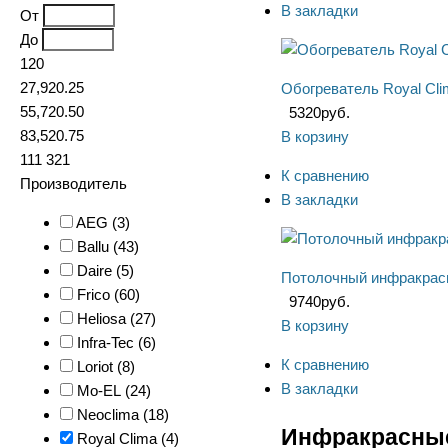
В закладки
От
До
120
27,920.25
Обогреватель Royal Cl
55,720.50
5320
руб.
83,520.75
В корзину
111 321
К сравнению
Производитель
В закладки
AEG (
3
)
Ballu (
43
)
Daire (
5
)
Потолочный инфракрасн
Frico (
60
)
9740
руб.
Heliosa (
27
)
В корзину
Infra-Tec (
6
)
К сравнению
Loriot (
8
)
В закладки
Mo-EL (
24
)
Neoclima (
18
)
Инфракрасные
Royal Clima (
4
)