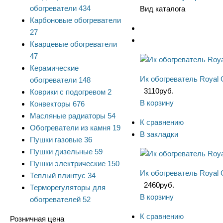
обогреватели
434
Вид каталога
Карбоновые обогреватели
27
Кварцевые обогреватели
47
Керамические
Ик обогреватель Royal 
обогреватели
148
3110
руб.
Коврики с подогревом
2
В корзину
Конвекторы
676
Масляные радиаторы
54
К сравнению
Обогреватели из камня
19
В закладки
Пушки газовые
36
Пушки дизельные
59
Пушки электрические
150
Ик обогреватель Royal 
Теплый плинтус
34
2460
руб.
Терморегуляторы для
В корзину
обогревателей
52
К сравнению
Розничная цена