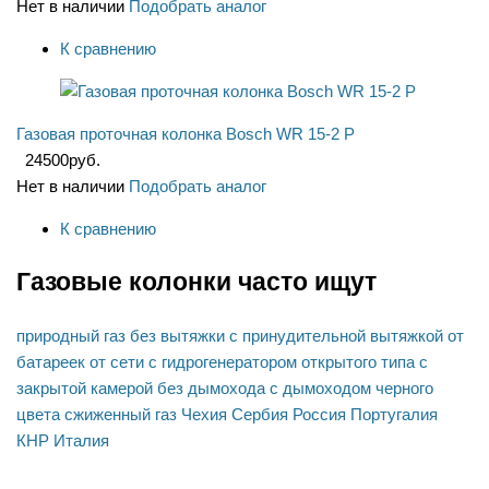
Нет в наличии
Подобрать аналог
К сравнению
Газовая проточная колонка Bosch WR 15-2 P
24500
руб.
Нет в наличии
Подобрать аналог
К сравнению
Газовые колонки часто ищут
природный газ
без вытяжки
с принудительной вытяжкой
от
батареек
от сети
с гидрогенератором
открытого типа
с
закрытой камерой
без дымохода
с дымоходом
черного
цвета
сжиженный газ
Чехия
Сербия
Россия
Португалия
КНР
Италия