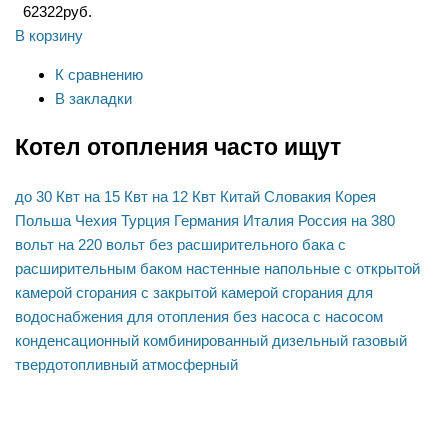
62322
руб.
В корзину
К сравнению
В закладки
Котел отопления часто ищут
до 30 Квт
на 15 Квт
на 12 Квт
Китай
Словакия
Корея
Польша
Чехия
Турция
Германия
Италия
Россия
на 380
вольт
на 220 вольт
без расширительного бака
с
расширительным баком
настенные
напольные
с открытой
камерой сгорания
с закрытой камерой сгорания
для
водоснабжения
для отопления
без насоса
с насосом
конденсационный
комбинированный
дизельный
газовый
твердотопливный
атмосферный