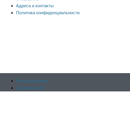
Адреса и контакты
Политика конфиденциальности
Личный кабинет
Сравнение (
0
)
Продолжая пользоваться сайтом, вы соглашаетесь на
Отложенные (
0
)
обработку файлов cookie и других пользовательских данных в
Корзина (
0
)
соответствии с
политикой конфиденциальности сайта
, включая
Оформить заказ
работу веб-аналитики Яндекс.Метрика. Заблокировать
использование cookie сайтом можно в настройках браузера.
Принять