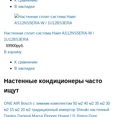
К сравнению
В закладки
Настенная сплит-система Haier AS12NS5ERA-W /
1U12BS3ERA
69900
руб.
В корзину
К сравнению
В закладки
Настенные кондиционеры часто
ищут
ONE AIR
Bosch
с зимним комплектом
50 м2
40 м2
35 м2
30
м2
15 м2
20 м2
традиционный
инвертор
Shivaki
настенный
Dantex
General
Marsa
Pioneer
Hoapp
LG
Xigma
Gree