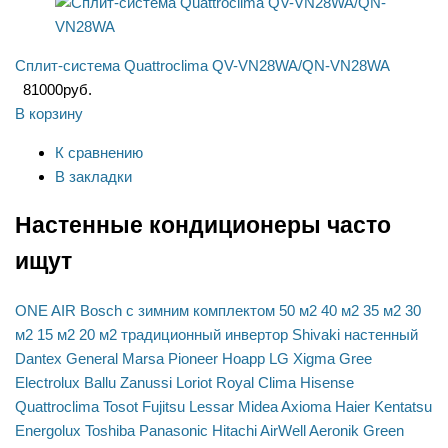
Сплит-система Quattroclima QV-VN28WA/QN-VN28WA
81000
руб.
В корзину
К сравнению
В закладки
Настенные кондиционеры часто
ищут
ONE AIR
Bosch
с зимним комплектом
50 м2
40 м2
35 м2
30
м2
15 м2
20 м2
традиционный
инвертор
Shivaki
настенный
Dantex
General
Marsa
Pioneer
Hoapp
LG
Xigma
Gree
Electrolux
Ballu
Zanussi
Loriot
Royal Clima
Hisense
Quattroclima
Tosot
Fujitsu
Lessar
Midea
Axioma
Haier
Kentatsu
Energolux
Toshiba
Panasonic
Hitachi
AirWell
Aeronik
Green