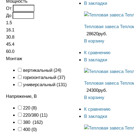
Мощность
В закладки
От
До
1.5
Тепловая завеса Тепл
16.1
28620
руб.
30.8
В корзину
45.4
60.0
К сравнению
Монтаж
В закладки
вертикальный (
24
)
горизонтальный (
37
)
Тепловая завеса Тепл
универсальный (
131
)
24300
руб.
Напряжение, В
В корзину
220 (
8
)
К сравнению
220/380 (
11
)
В закладки
380 (
162
)
400 (
0
)