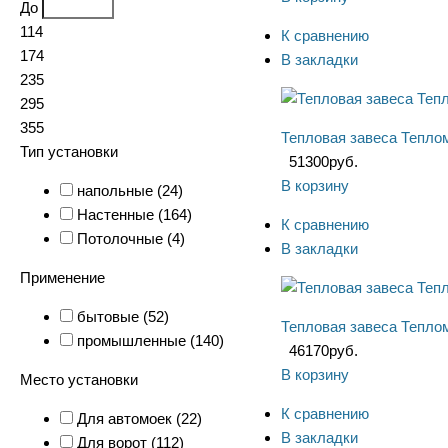
До
114
К сравнению
174
В закладки
235
295
355
Тепловая завеса Тепл
Тип установки
51300
руб.
В корзину
напольные (
24
)
Настенные (
164
)
К сравнению
Потолочные (
4
)
В закладки
Применение
бытовые (
52
)
Тепловая завеса Тепл
промышленные (
140
)
46170
руб.
В корзину
Место установки
К сравнению
Для автомоек (
22
)
В закладки
Для ворот (
112
)