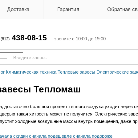
Доставка
Гарантия
Обратная св
438-08-15
г
звоните с 10:00 до 19:00
(812)
ог
Климатическая техника
Тепловые завесы
Электрические зав
завесы Тепломаш
а, достаточно большой процент тёплого воздуха уходит через ок
дверью такая хитрость может не получится. Электрические зав
опустит холодные воздушные массы внутрь помещения, даже при
ачала скидки
сначала подешевле
сначала подороже