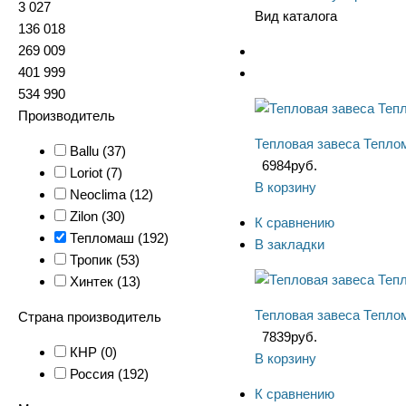
3 027
Вид каталога
136 018
269 009
401 999
534 990
Производитель
Тепловая завеса Тепло
Ballu (
37
)
6984
руб.
Loriot (
7
)
В корзину
Neoclima (
12
)
Zilon (
30
)
К сравнению
Тепломаш (
192
)
В закладки
Тропик (
53
)
Хинтек (
13
)
Тепловая завеса Тепло
Страна производитель
7839
руб.
КНР (
0
)
В корзину
Россия (
192
)
К сравнению