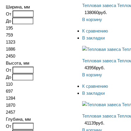
Тепловая завеса Тепл
Ширина, мм
138060
руб.
От
В корзину
До
195
К сравнению
759
В закладки
1323
1886
2450
Тепловая завеса Тепл
Высота, мм
43956
руб.
От
В корзину
До
110
К сравнению
697
В закладки
1284
1870
2457
Тепловая завеса Тепл
Глубина, мм
41139
руб.
От
В корзину