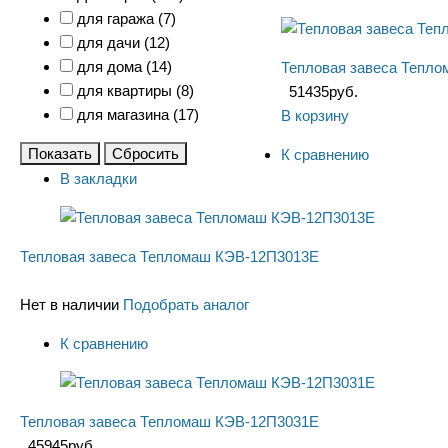
для гаража (
7
)
для дачи (
12
)
для дома (
14
)
Тепловая завеса Тепл
для квартиры (
8
)
51435
руб.
для магазина (
17
)
В корзину
Показать
Сбросить
К сравнению
В закладки
Тепловая завеса Тепломаш КЭВ-12П3013Е
Нет в наличии
Подобрать аналог
К сравнению
Тепловая завеса Тепломаш КЭВ-12П3031Е
45945
руб.