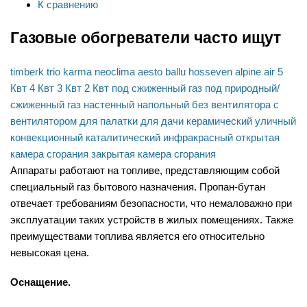
К сравнению
Газовые обогреватели часто ищут
timberk
trio
karma
neoclima
aesto
ballu
hosseven
alpine air
5
Квт
4 Квт
3 Квт
2 Квт
под сжиженный газ
под природный/
сжиженный газ
настенный
напольный
без вентилятора
с
вентилятором
для палатки
для дачи
керамический
уличный
конвекционный
каталитический
инфракрасный
открытая
камера сгорания
закрытая камера сгорания
Аппараты работают на топливе, представляющим собой
специальный газ бытового назначения. Пропан-бутан
отвечает требованиям безопасности, что немаловажно при
эксплуатации таких устройств в жилых помещениях. Также
преимуществами топлива является его относительно
невысокая цена.
Оснащение.