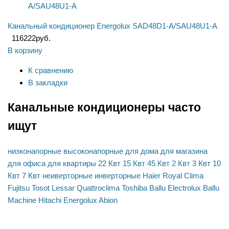
Канальный кондиционер Energolux SAD48D1-A/SAU48U1-A
116222
руб.
В корзину
К сравнению
В закладки
Канальные кондиционеры часто
ищут
низконапорные
высоконапорные
для дома
для магазина
для офиса
для квартиры
22 Квт
15 Квт
45 Квт
2 Квт
3 Квт
10
Квт
7 Квт
неиверторные
инверторные
Haier
Royal Clima
Fujitsu
Tosot
Lessar
Quattroclima
Toshiba
Ballu
Electrolux
Ballu
Machine
Hitachi
Energolux
Abion