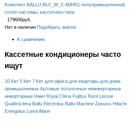
Комплект BALLU BLC_M_C-60HN1 полупромышленной
сплит-системы, кассетного типа
179600
руб.
Нет в наличии
Подобрать аналог
К сравнению
Кассетные кондиционеры часто
ищут
10 Квт
5 Квт
7 Квт
для офиса
для квартиры
для дома
промышленные
бытовые
потолочные
неинверторные
инверторные
Haier
Royal Clima
Fujitsu
Tosot
Lessar
Quattroclima
Ballu
Electrolux
Ballu Machine
Zanussi
Hitachi
Energolux
Loriot
Abion