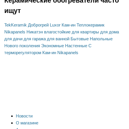
Керамические обогреватели часто
ищут
TekKeramik
Доброгрей
Luxor
Кам-ин
Теплокерамик
Nikapanels
Никатэн
влагостойкие
для квартиры
для дома
для дачи
для гаража
для ванной
Бытовые
Напольные
Нового поколения
Экономные
Настенные
С
терморегулятором
Кам-ин
Nikapanels
Новости
О магазине