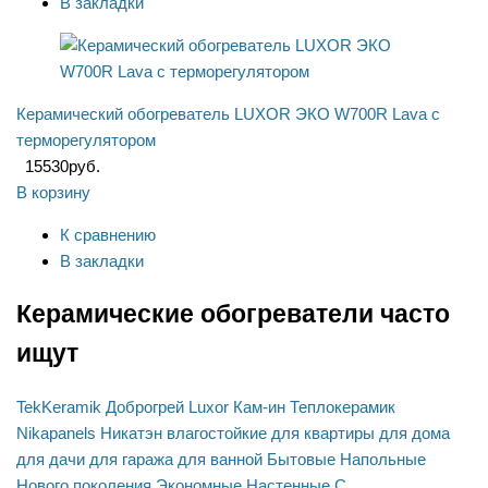
В закладки
Керамический обогреватель LUXOR ЭКО W700R Lava с
терморегулятором
15530
руб.
В корзину
К сравнению
В закладки
Керамические обогреватели часто
ищут
TekKeramik
Доброгрей
Luxor
Кам-ин
Теплокерамик
Nikapanels
Никатэн
влагостойкие
для квартиры
для дома
для дачи
для гаража
для ванной
Бытовые
Напольные
Нового поколения
Экономные
Настенные
С