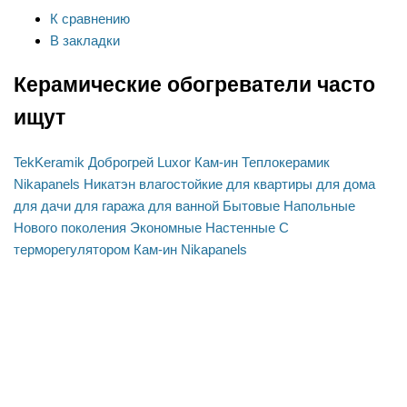
К сравнению
В закладки
Керамические обогреватели часто
ищут
TekKeramik
Доброгрей
Luxor
Кам-ин
Теплокерамик
Nikapanels
Никатэн
влагостойкие
для квартиры
для дома
для дачи
для гаража
для ванной
Бытовые
Напольные
Нового поколения
Экономные
Настенные
С
терморегулятором
Кам-ин
Nikapanels