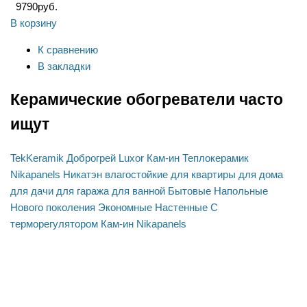
9790
руб.
В корзину
К сравнению
В закладки
Керамические обогреватели часто
ищут
TekKeramik
Доброгрей
Luxor
Кам-ин
Теплокерамик
Nikapanels
Никатэн
влагостойкие
для квартиры
для дома
для дачи
для гаража
для ванной
Бытовые
Напольные
Нового поколения
Экономные
Настенные
С
терморегулятором
Кам-ин
Nikapanels