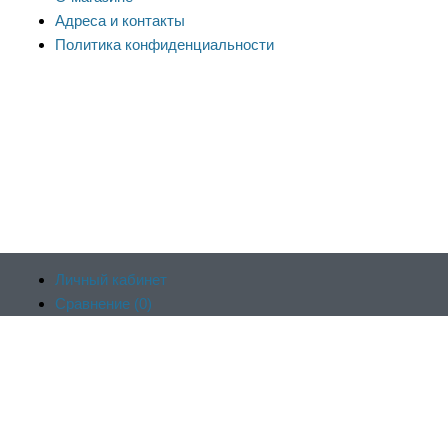
Адреса и контакты
Политика конфиденциальности
Личный кабинет
Сравнение (
0
)
Продолжая пользоваться сайтом, вы соглашаетесь на
Отложенные (
0
)
обработку файлов cookie и других пользовательских данных в
Корзина (
0
)
соответствии с
политикой конфиденциальности сайта
, включая
Оформить заказ
работу веб-аналитики Яндекс.Метрика. Заблокировать
использование cookie сайтом можно в настройках браузера.
Принять