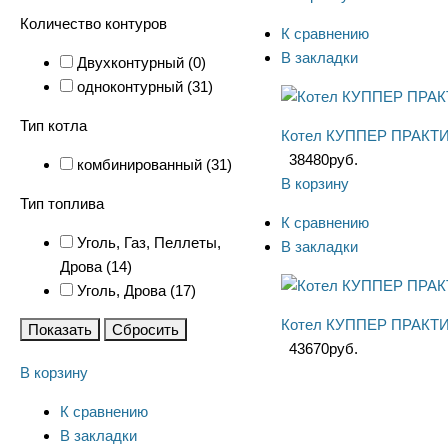
Количество контуров
К сравнению
В закладки
Двухконтурный (
0
)
одноконтурный (
31
)
Тип котла
Котел КУППЕР ПРАКТИК
38480
руб.
комбинированный (
31
)
В корзину
Тип топлива
К сравнению
Уголь, Газ, Пеллеты,
В закладки
Дрова (
14
)
Уголь, Дрова (
17
)
Котел КУППЕР ПРАКТИ
Показать
Сбросить
43670
руб.
В корзину
К сравнению
В закладки