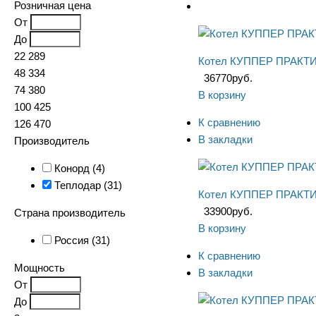
Розничная цена
От
До
22 289
Котел КУППЕР ПРАКТИ
48 334
36770
руб.
74 380
В корзину
100 425
К сравнению
126 470
В закладки
Производитель
Конорд (
4
)
Теплодар (
31
)
Котел КУППЕР ПРАКТИК
33900
руб.
Страна производитель
В корзину
Россия (
31
)
К сравнению
Мощность
В закладки
От
До