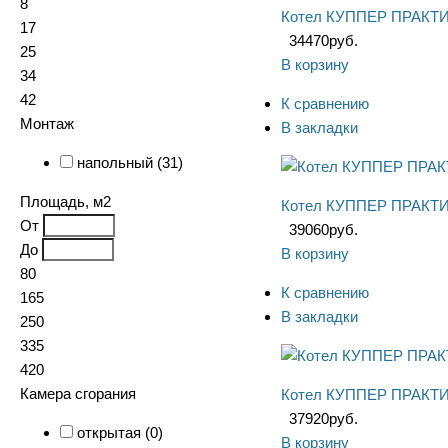
8
Котел КУППЕР ПРАКТИК
17
34470
руб.
25
В корзину
34
42
К сравнению
Монтаж
В закладки
напольный (
31
)
Площадь, м2
Котел КУППЕР ПРАКТИ
От
39060
руб.
До
В корзину
80
К сравнению
165
В закладки
250
335
420
Камера сгорания
Котел КУППЕР ПРАКТИК
37920
руб.
открытая (
0
)
В корзину