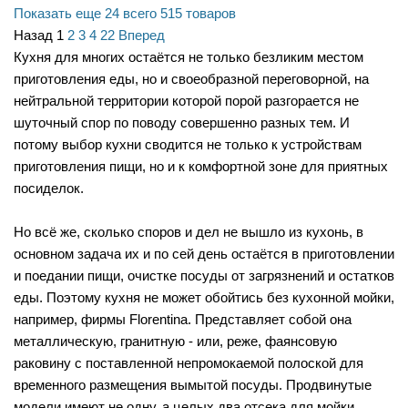
Показать еще 24
всего 515 товаров
Назад
1
2
3
4
22
Вперед
Кухня для многих остаётся не только безликим местом
приготовления еды, но и своеобразной переговорной, на
нейтральной территории которой порой разгорается не
шуточный спор по поводу совершенно разных тем. И
потому выбор кухни сводится не только к устройствам
приготовления пищи, но и к комфортной зоне для приятных
посиделок.
Но всё же, сколько споров и дел не вышло из кухонь, в
основном задача их и по сей день остаётся в приготовлении
и поедании пищи, очистке посуды от загрязнений и остатков
еды. Поэтому кухня не может обойтись без кухонной мойки,
например, фирмы Florentina. Представляет собой она
металлическую, гранитную - или, реже, фаянсовую
раковину с поставленной непромокаемой полоской для
временного размещения вымытой посуды. Продвинутые
модели имеют не одну, а целых два отсека для мойки