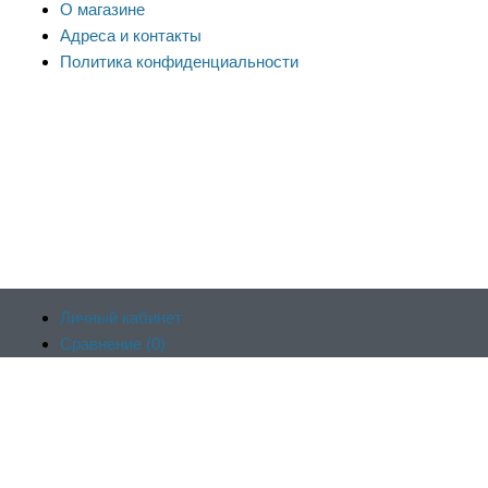
О магазине
Адреса и контакты
Политика конфиденциальности
Личный кабинет
Сравнение (
0
)
Продолжая пользоваться сайтом, вы соглашаетесь на
Отложенные (
0
)
обработку файлов cookie и других пользовательских данных в
Корзина (
0
)
соответствии с
политикой конфиденциальности сайта
, включая
Оформить заказ
работу веб-аналитики Яндекс.Метрика. Заблокировать
использование cookie сайтом можно в настройках браузера.