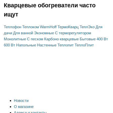
Кварцевые обогреватели часто
ищут
Теплофон
Теплоком
WarmHoff
ТермоКварц
ТеплЭко
Для
дачи
Для ванной
Экономные
C терморегулятором
Монолитные
C песком
Карбоно кварцевые
Бытовые
400 Вт
600 Вт
Напольные
Настенные
Теплопит
ТеплоПлит
Новости
О магазине
Адреса и контакты