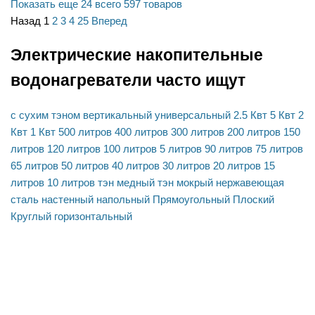
Показать еще 24
всего 597 товаров
Назад
1
2
3
4
25
Вперед
Электрические накопительные
водонагреватели часто ищут
с сухим тэном
вертикальный
универсальный
2.5 Квт
5 Квт
2
Квт
1 Квт
500 литров
400 литров
300 литров
200 литров
150
литров
120 литров
100 литров
5 литров
90 литров
75 литров
65 литров
50 литров
40 литров
30 литров
20 литров
15
литров
10 литров
тэн медный
тэн мокрый
нержавеющая
сталь
настенный
напольный
Прямоугольный
Плоский
Круглый
горизонтальный