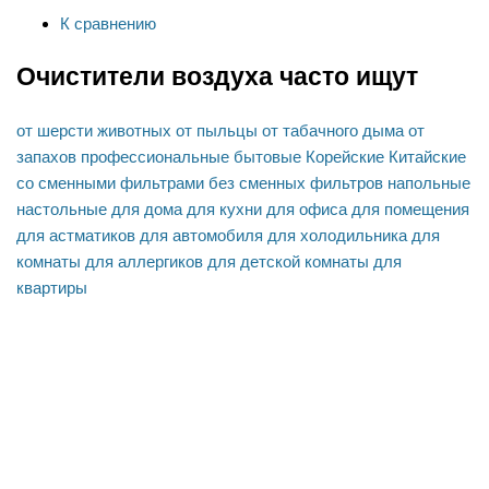
К сравнению
Очистители воздуха часто ищут
от шерсти животных
от пыльцы
от табачного дыма
от
запахов
профессиональные
бытовые
Корейские
Китайские
cо сменными фильтрами
без сменных фильтров
напольные
настольные
для дома
для кухни
для офиса
для помещения
для астматиков
для автомобиля
для холодильника
для
комнаты
для аллергиков
для детской комнаты
для
квартиры