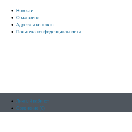
Новости
О магазине
Адреса и контакты
Политика конфиденциальности
Личный кабинет
Сравнение (
0
)
Продолжая пользоваться сайтом, вы соглашаетесь на
Отложенные (
0
)
обработку файлов cookie и других пользовательских данных в
Корзина (
0
)
соответствии с
политикой конфиденциальности сайта
, включая