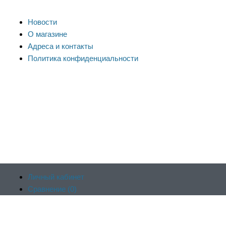
Новости
О магазине
Адреса и контакты
Политика конфиденциальности
Личный кабинет
Сравнение (
0
)
Продолжая пользоваться сайтом, вы соглашаетесь на
Отложенные (
0
)
обработку файлов cookie и других пользовательских данных в
Корзина (
0
)
соответствии с
политикой конфиденциальности сайта
, включая