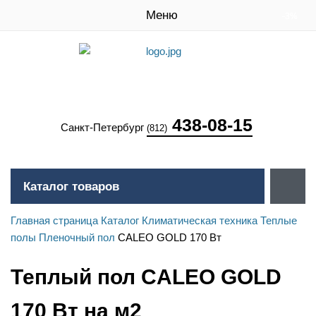
Меню
-3%
-3%
-3%
-3%
-3%
-3%
-3%
-3%
-3%
-3%
-3%
-3%
438-08-15
Санкт-Петербург
(812)
Каталог товаров
Главная страница
Каталог
Климатическая техника
Теплые
полы
Пленочный пол
CALEO GOLD 170 Вт
Теплый пол CALEO GOLD
170 Вт на м2