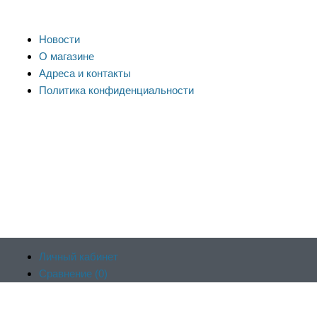
Новости
О магазине
Адреса и контакты
Политика конфиденциальности
Личный кабинет
Сравнение (
0
)
Продолжая пользоваться сайтом, вы соглашаетесь на
Отложенные (
0
)
обработку файлов cookie и других пользовательских данных в
Корзина (
0
)