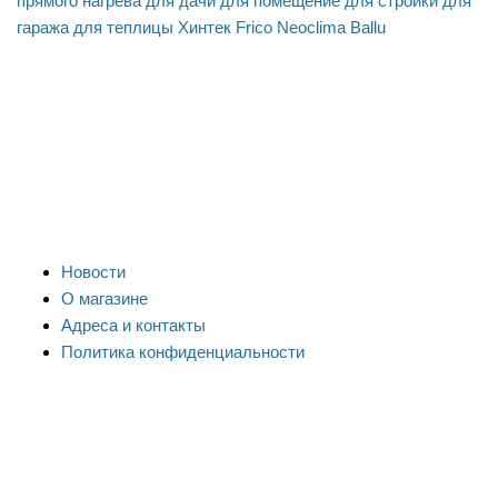
прямого нагрева
для дачи
для помещение
для стройки
для
гаража
для теплицы
Хинтек
Frico
Neoclima
Ballu
Новости
О магазине
Адреса и контакты
Политика конфиденциальности