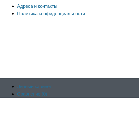
Адреса и контакты
Политика конфиденциальности
Личный кабинет
Сравнение (
0
)
Продолжая пользоваться сайтом, вы соглашаетесь на
Отложенные (
0
)
обработку файлов cookie и других пользовательских данных в
Корзина (
0
)
соответствии с
политикой конфиденциальности сайта
, включая
Оформить заказ
работу веб-аналитики Яндекс.Метрика. Заблокировать
использование cookie сайтом можно в настройках браузера.
Принять