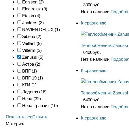
Edisson (
2
)
3000
руб.
Electrolux (
9
)
Нет в наличии
Подобрат
Etalon (
4
)
Junkers (
3
)
К сравнению
NAVIEN DELUX (
1
)
Siberia (
2
)
Vaillant (
8
)
Теплообменник Zanussi
Vilterm (
3
)
6400
руб.
Zanussi (
5
)
Нет в наличии
Подобрат
Астра (
2
)
К сравнению
ВПГ (
1
)
ВПГ-19 (
1
)
КГИ (
1
)
Ладогаз (
16
)
Теплообменник Zanussi
Нева (
32
)
6400
руб.
Нева-Транзит (
10
)
Нет в наличии
Подобрат
Показать все
Скрыть
К сравнению
Материал