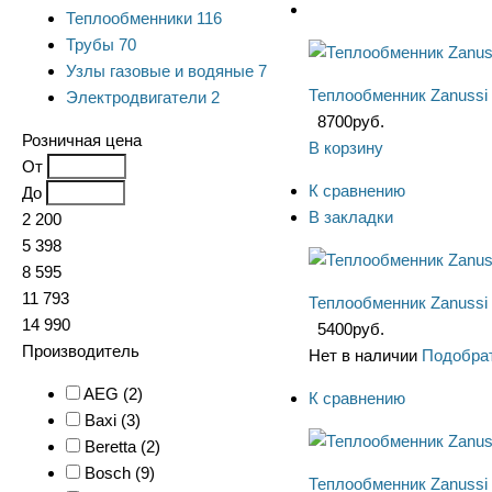
Теплообменники
116
Трубы
70
Узлы газовые и водяные
7
Теплообменник Zanussi
Электродвигатели
2
8700
руб.
Розничная цена
В корзину
От
К сравнению
До
В закладки
2 200
5 398
8 595
11 793
Теплообменник Zanussi
14 990
5400
руб.
Производитель
Нет в наличии
Подобрат
AEG (
2
)
К сравнению
Baxi (
3
)
Beretta (
2
)
Bosch (
9
)
Теплообменник Zanussi