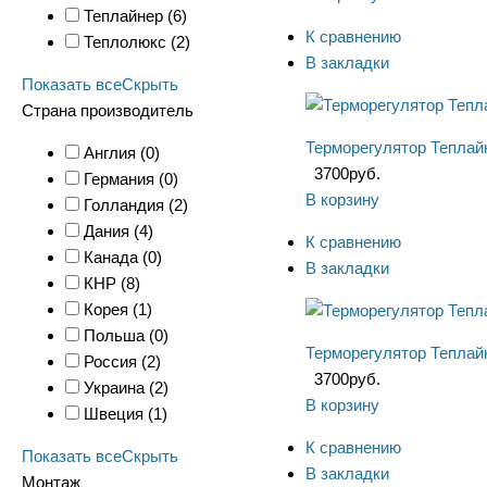
Теплайнер (
6
)
К сравнению
Теплолюкс (
2
)
В закладки
Показать все
Скрыть
Страна производитель
Терморегулятор Теплайн
Англия (
0
)
3700
руб.
Германия (
0
)
В корзину
Голландия (
2
)
Дания (
4
)
К сравнению
Канада (
0
)
В закладки
КНР (
8
)
Корея (
1
)
Польша (
0
)
Терморегулятор Теплайн
Россия (
2
)
3700
руб.
Украина (
2
)
В корзину
Швеция (
1
)
К сравнению
Показать все
Скрыть
В закладки
Монтаж