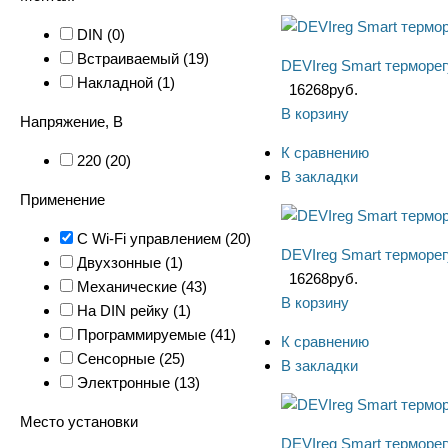
DIN (
0
)
Встраиваемый (
19
)
DEVIreg Smart терморег
Накладной (
1
)
16268
руб.
В корзину
Напряжение, В
К сравнению
220 (
20
)
В закладки
Применение
C Wi-Fi управлением (
20
)
DEVIreg Smart терморег
Двухзонные (
1
)
16268
руб.
Механические (
43
)
В корзину
На DIN рейку (
1
)
Программируемые (
41
)
К сравнению
Сенсорные (
25
)
В закладки
Электронные (
13
)
Место установки
DEVIreg Smart терморег