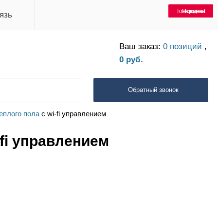
Товар дня!
Товар дня!
Товар дня!
Товар дня!
Товар дня!
Товар дня!
Товар дня!
Новинка
Новинка
язь
Ваш заказ:
0 позиций
,
0 руб.
Обратный звонок
еплого пола
c wi-fi управлением
fi управлением