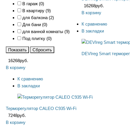
В гараж (
0
)
16268
руб.
В квартиру (
9
)
В корзину
для балкона (
2
)
К сравнению
Для бани (
0
)
В закладки
для ванной комнаты (
9
)
Под плитку (
0
)
Показать
Сбросить
DEVIreg Smart терморег
16268
руб.
В корзину
К сравнению
В закладки
Терморегулятор CALEO С935 Wi-Fi
7248
руб.
В корзину