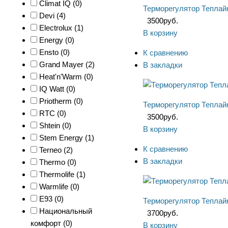
Climat IQ (
0
)
Терморегулятор Теплайн
Devi (
4
)
3500
руб.
Electrolux (
1
)
В корзину
Energy (
0
)
Ensto (
0
)
К сравнению
Grand Mayer (
2
)
В закладки
Heat'n'Warm (
0
)
IQ Watt (
0
)
Priotherm (
0
)
Терморегулятор Теплайн
RTC (
0
)
3500
руб.
Shtein (
0
)
В корзину
Stem Energy (
1
)
К сравнению
Terneo (
2
)
В закладки
Thermo (
0
)
Thermolife (
1
)
Warmlife (
0
)
Е93 (
0
)
Терморегулятор Теплайн
Национальный
3700
руб.
комфорт (
0
)
В корзину