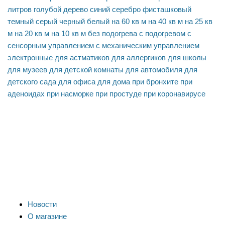
литров
голубой
дерево
синий
серебро
фисташковый
темный
серый
черный
белый
на 60 кв м
на 40 кв м
на 25 кв
м
на 20 кв м
на 10 кв м
без подогрева
с подогревом
с
сенсорным управлением
с механическим управлением
электронные
для астматиков
для аллергиков
для школы
для музеев
для детской комнаты
для автомобиля
для
детского сада
для офиса
для дома
при бронхите
при
аденоидах
при насморке
при простуде
при коронавирусе
Новости
О магазине