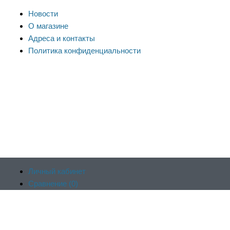
Новости
О магазине
Адреса и контакты
Политика конфиденциальности
Личный кабинет
Сравнение (
0
)
Продолжая пользоваться сайтом, вы соглашаетесь на
Отложенные (
0
)
обработку файлов cookie и других пользовательских данных в
Корзина (
0
)
соответствии с
политикой конфиденциальности сайта
, включая
Оформить заказ