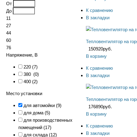
От
К сравнению
До
В закладки
11
27
44
60
Тепловентилятор на гор
76
150920
руб.
Напряжение, В
В корзину
220 (
7
)
К сравнению
380 (
0
)
В закладки
400 (
2
)
Место установки
Тепловентилятор на гор
для автомойки (
9
)
176890
руб.
для дома (
5
)
В корзину
для производственных
К сравнению
помещений (
17
)
В закладки
для склада (
12
)