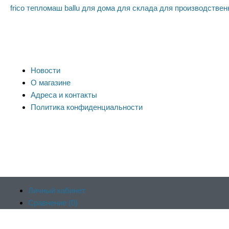
frico
тепломаш
ballu
для дома
для склада
для производстве
Новости
О магазине
Адреса и контакты
Политика конфиденциальности
Личный кабинет
Сравнение (
0
)
Продолжая пользоваться сайтом, вы соглашаетесь на обработку
Отложенные (
0
)
веб-аналитики Яндекс.Метрика. Заблокировать использование c
Корзина (
0
)