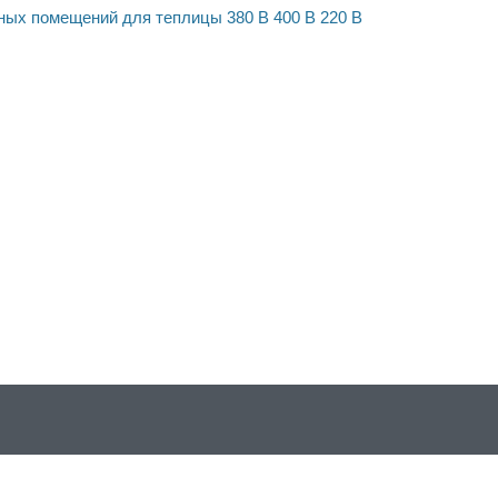
нных помещений
для теплицы
380 В
400 В
220 В
 файлов cookie и других пользовательских данных в соответст
ookie сайтом можно в настройках браузера.