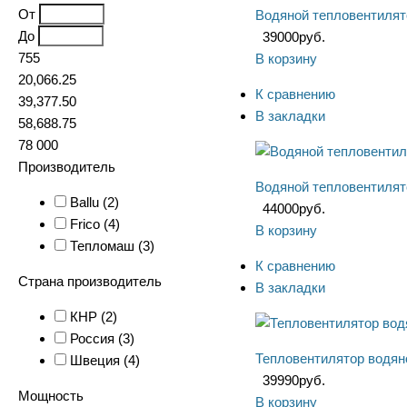
От
Водяной тепловентиля
До
39000
руб.
755
В корзину
20,066.25
К сравнению
39,377.50
В закладки
58,688.75
78 000
Производитель
Водяной тепловентиля
Ballu (
2
)
44000
руб.
Frico (
4
)
В корзину
Тепломаш (
3
)
К сравнению
Страна производитель
В закладки
КНР (
2
)
Россия (
3
)
Тепловентилятор водя
Швеция (
4
)
39990
руб.
Мощность
В корзину