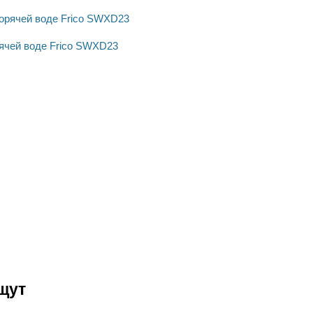
рячей воде Frico SWXD23
щут