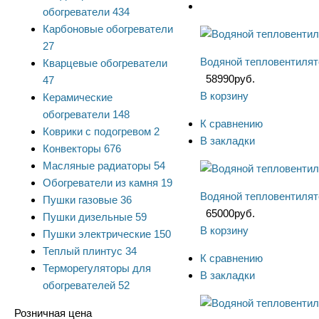
обогреватели
434
Карбоновые обогреватели
27
Водяной тепловентилят
Кварцевые обогреватели
58990
руб.
47
В корзину
Керамические
обогреватели
148
К сравнению
Коврики с подогревом
2
В закладки
Конвекторы
676
Масляные радиаторы
54
Обогреватели из камня
19
Водяной тепловентиля
Пушки газовые
36
65000
руб.
Пушки дизельные
59
В корзину
Пушки электрические
150
Теплый плинтус
34
К сравнению
Терморегуляторы для
В закладки
обогревателей
52
Розничная цена