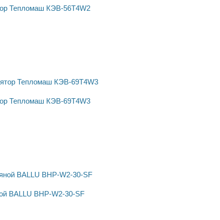
тор Тепломаш КЭВ-56Т4W2
тор Тепломаш КЭВ-69Т4W3
ной BALLU BHP-W2-30-SF