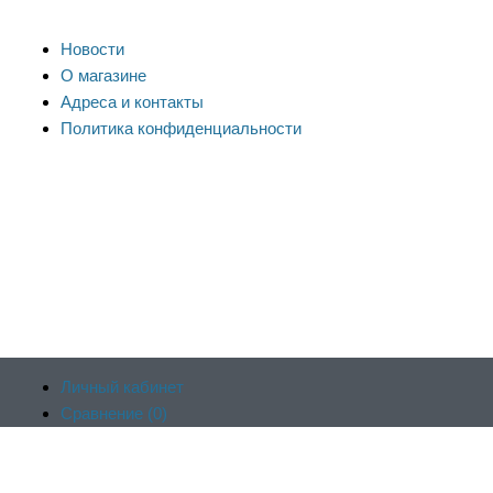
Новости
О магазине
Адреса и контакты
Политика конфиденциальности
Личный кабинет
Сравнение (
0
)
Продолжая пользоваться сайтом, вы соглашаетесь на
Отложенные (
0
)
обработку файлов cookie и других пользовательских данных в
Корзина (
0
)
соответствии с
политикой конфиденциальности сайта
, включая