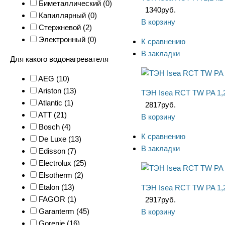
Биметаллический (
0
)
1340
руб.
Капиллярный (
0
)
В корзину
Стержневой (
2
)
Электронный (
0
)
К сравнению
В закладки
Для какого водонагревателя
AEG (
10
)
Ariston (
13
)
ТЭН Isea RCT TW PA 1,
Atlantic (
1
)
2817
руб.
ATT (
21
)
В корзину
Bosch (
4
)
К сравнению
De Luxe (
13
)
В закладки
Edisson (
7
)
Electrolux (
25
)
Elsotherm (
2
)
Etalon (
13
)
ТЭН Isea RCT TW PA 1,
FAGOR (
1
)
2917
руб.
Garanterm (
45
)
В корзину
Gorenje (
16
)