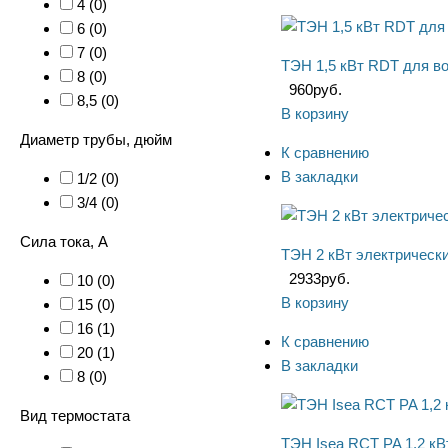
4 (
0
)
6 (
0
)
7 (
0
)
ТЭН 1,5 кВт RDT для во
8 (
0
)
960
руб.
8,5 (
0
)
В корзину
Диаметр трубы, дюйм
К сравнению
В закладки
1/2 (
0
)
3/4 (
0
)
Сила тока, А
ТЭН 2 кВт электрическ
2933
руб.
10 (
0
)
В корзину
15 (
0
)
16 (
1
)
К сравнению
20 (
1
)
В закладки
8 (
0
)
Вид термостата
ТЭН Isea RCT PA 1,2 кВ