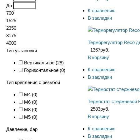
До
К сравнению
700
В закладки
1525
2350
3175
Терморегулятор Reco д
4000
1367
руб.
Тип установки
В корзину
Вертикальное (
28
)
К сравнению
Горизонтальное (
0
)
В закладки
Тип крепления с резьбой
M4 (
0
)
Термостат стержневой 
M6 (
0
)
2583
руб.
M8 (
0
)
В корзину
М5 (
0
)
К сравнению
Давление, бар
В закладки