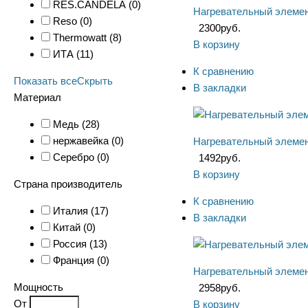
RES.CANDELA (
0
)
Нагревательный элемен
Reso (
0
)
2300
руб.
Thermowatt (
8
)
В корзину
ИТА (
11
)
К сравнению
Показать все
Скрыть
В закладки
Материал
Медь (
28
)
нержавейка (
0
)
Нагревательный элемен
Серебро (
0
)
1492
руб.
В корзину
Страна производитель
К сравнению
Италия (
17
)
В закладки
Китай (
0
)
Россия (
13
)
Франция (
0
)
Нагревательный элемент
Мощность
2958
руб.
От
В корзину