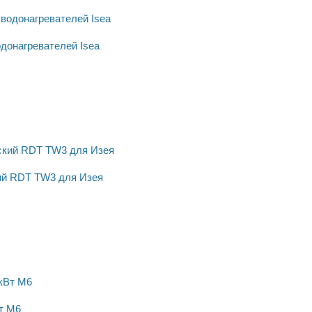
донагревателей Isea
ий RDT TW3 для Изея
т M6