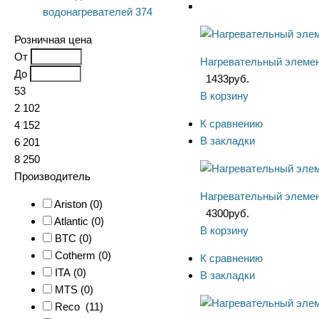
водонагревателей
374
Розничная цена
От
Нагревательный элемен
До
1433
руб.
53
В корзину
2 102
К сравнению
4 152
В закладки
6 201
8 250
Производитель
Нагревательный элемен
Ariston (
0
)
4300
руб.
Atlantic (
0
)
В корзину
BTC (
0
)
Cotherm (
0
)
К сравнению
ITA (
0
)
В закладки
MTS (
0
)
Reco (
11
)