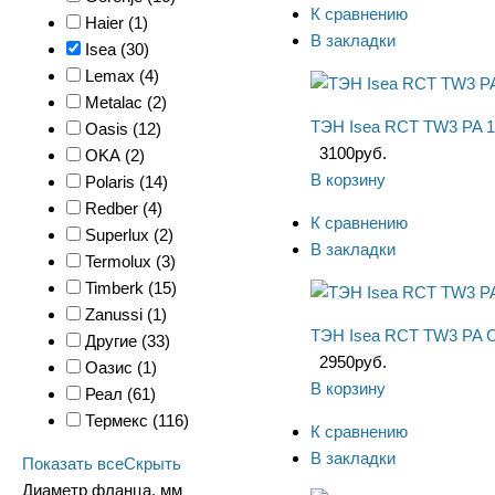
К сравнению
Haier (
1
)
В закладки
Isea (
30
)
Lemax (
4
)
Metalac (
2
)
ТЭН Isea RCT TW3 PA 1
Oasis (
12
)
3100
руб.
OKA (
2
)
В корзину
Polaris (
14
)
Redber (
4
)
К сравнению
Superlux (
2
)
В закладки
Termolux (
3
)
Timberk (
15
)
Zanussi (
1
)
ТЭН Isea RCT TW3 PA С
Другие (
33
)
2950
руб.
Оазис (
1
)
В корзину
Реал (
61
)
Термекс (
116
)
К сравнению
В закладки
Показать все
Скрыть
Диаметр фланца, мм