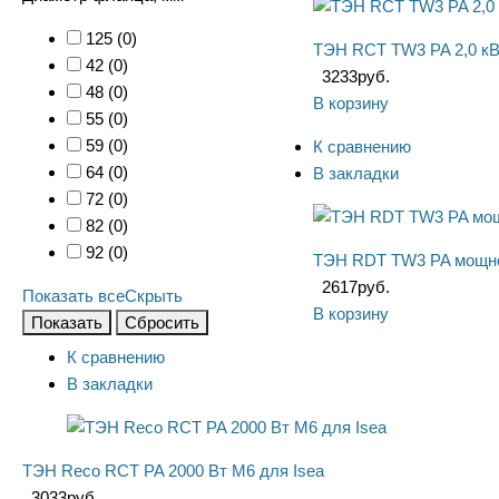
125 (
0
)
ТЭН RCT TW3 PA 2,0 кВ
42 (
0
)
3233
руб.
48 (
0
)
В корзину
55 (
0
)
59 (
0
)
К сравнению
64 (
0
)
В закладки
72 (
0
)
82 (
0
)
92 (
0
)
ТЭН RDT TW3 PA мощнос
2617
руб.
Показать все
Скрыть
В корзину
Показать
Сбросить
К сравнению
В закладки
ТЭН Reco RCT PA 2000 Вт M6 для Isea
3033
руб.