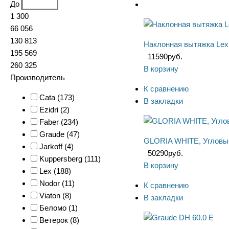
До
1 300
66 056
130 813
Наклонная вытяжка Lex
195 569
11590
руб.
260 325
В корзину
Производитель
К сравнению
Cata (
173
)
В закладки
Ezidri (
2
)
Faber (
234
)
Graude (
47
)
GLORIA WHITE, Угловы
Jarkoff (
4
)
50290
руб.
Kuppersberg (
111
)
В корзину
Lex (
188
)
Nodor (
11
)
К сравнению
Viaton (
8
)
В закладки
Беломо (
1
)
Ветерок (
8
)