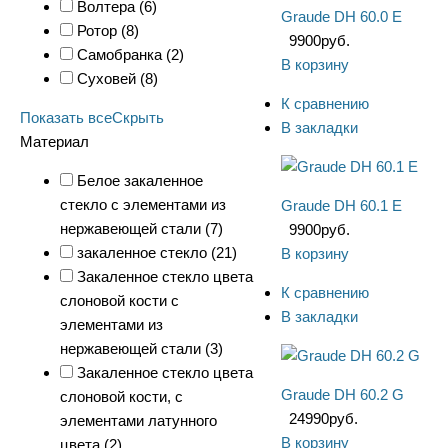
Волтера (
6
)
Graude DH 60.0 E
Ротор (
8
)
9900
руб.
Самобранка (
2
)
В корзину
Суховей (
8
)
К сравнению
Показать все
Скрыть
В закладки
Материал
Белое закаленное
стекло с элементами из
Graude DH 60.1 E
нержавеющей стали (
7
)
9900
руб.
закаленное стекло (
21
)
В корзину
Закаленное стекло цвета
К сравнению
слоновой кости с
В закладки
элементами из
нержавеющей стали (
3
)
Закаленное стекло цвета
Graude DH 60.2 G
слоновой кости, с
24990
руб.
элементами латунного
В корзину
цвета (
2
)