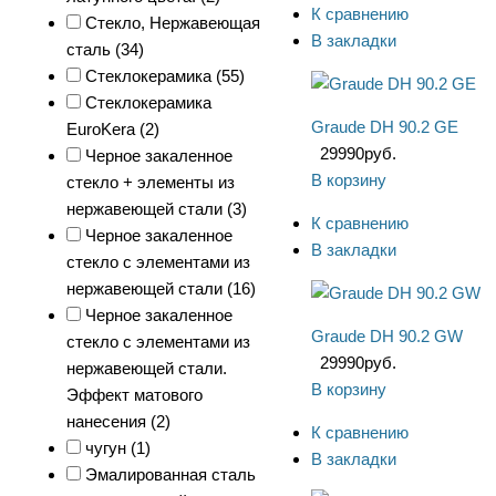
К сравнению
Стекло, Нержавеющая
В закладки
сталь (
34
)
Стеклокерамика (
55
)
Стеклокерамика
Graude DH 90.2 GE
EuroKera (
2
)
29990
руб.
Черное закаленное
В корзину
стекло + элементы из
нержавеющей стали (
3
)
К сравнению
Черное закаленное
В закладки
стекло с элементами из
нержавеющей стали (
16
)
Черное закаленное
Graude DH 90.2 GW
стекло с элементами из
29990
руб.
нержавеющей стали.
В корзину
Эффект матового
нанесения (
2
)
К сравнению
чугун (
1
)
В закладки
Эмалированная сталь