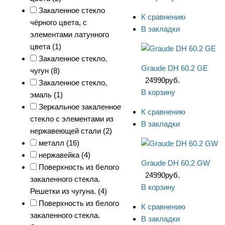
Закаленное стекло
К сравнению
чёрного цвета, с
В закладки
элементами латунного
цвета (
1
)
Закаленное стекло,
Graude DH 60.2 GE
чугун (
8
)
24990
руб.
Закаленное стекло,
В корзину
эмаль (
1
)
Зеркальное закаленное
К сравнению
стекло с элементами из
В закладки
нержавеющей стали (
2
)
металл (
16
)
нержавейка (
4
)
Graude DH 60.2 GW
Поверхность из белого
24990
руб.
закаленного стекла.
В корзину
Решетки из чугуна. (
4
)
Поверхность из белого
К сравнению
закаленного стекла.
В закладки