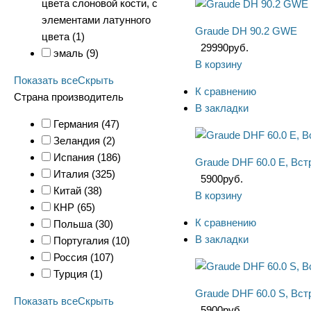
цвета слоновой кости, с
элементами латунного
Graude DH 90.2 GWE
цвета (
1
)
29990
руб.
эмаль (
9
)
В корзину
Показать все
Скрыть
К сравнению
Страна производитель
В закладки
Германия (
47
)
Зеландия (
2
)
Испания (
186
)
Graude DHF 60.0 E, Вс
Италия (
325
)
5900
руб.
Китай (
38
)
В корзину
КНР (
65
)
К сравнению
Польша (
30
)
В закладки
Португалия (
10
)
Россия (
107
)
Турция (
1
)
Graude DHF 60.0 S, Вс
Показать все
Скрыть
5900
руб.