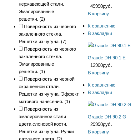
нержавеющей стали.
49990
руб.
Эмалированные
В корзину
решетки. (
2
)
К сравнению
Поверхность из черного
В закладки
закаленного стекла.
Решетки из чугуна. (
7
)
Поверхность из черного
закаленного стекла.
Graude DH 90.1 E
Эмалированные
12900
руб.
решетки. (
1
)
В корзину
Поверхность из черной
К сравнению
окрашенной стали.
В закладки
Решетки из чугуна. Эффект
матового нанесения. (
1
)
Поверхность из
эмалированной стали
Graude DH 90.2 G
цвета слоновой кости.
29990
руб.
Решетки из чугуна. Ручки
В корзину
латунного цвета. (
2
)